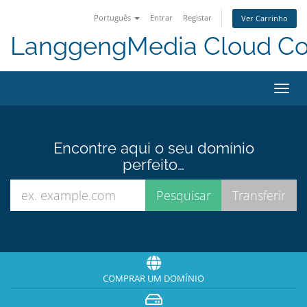
Português
Entrar
Registar
Ver Carrinho
LanggengMedia Cloud C
Alter
nave
Encontre aqui o seu domínio
perfeito…
COMPRAR UM DOMÍNIO